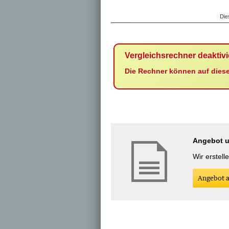
Die
Vergleichsrechner deaktivi
Die Rechner können auf dieser
Angebot un
Wir erstell
An­ge­bot 